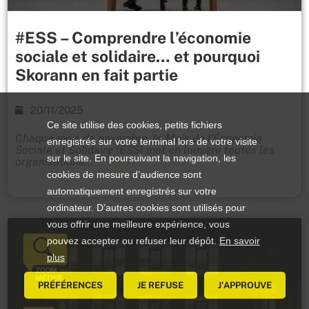
#ESS – Comprendre l’économie
sociale et solidaire… et pourquoi
Skorann en fait partie
20/11/2025
Ce site utilise des cookies, petits fichiers
Chaque mois de novembre, le Mois de l’Économie
enregistrés sur votre terminal lors de votre visite
Sociale et Solidaire (ESS) met en lumière toutes les
sur le site. En poursuivant la navigation, les
organisations...
cookies de mesure d’audience sont
automatiquement enregistrés sur votre
ordinateur. D’autres cookies sont utilisés pour
vous offrir une meilleure expérience, vous
pouvez accepter ou refuser leur dépôt.
En savoir
plus
PRÉFÉRENCES
JE REFUSE
J'APPROUVE