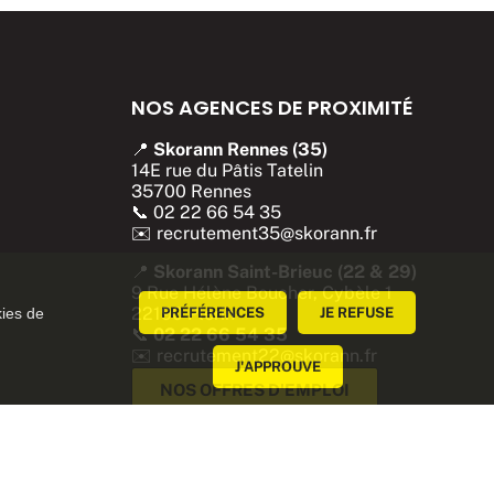
NOS AGENCES DE PROXIMITÉ
📍
Skorann Rennes (35)
14E rue du Pâtis Tatelin
35700 Rennes
📞
02 22 66 54 35
✉️
recrutement35@skorann.fr
📍
Skorann Saint-Brieuc (22 & 29)
9 Rue Hélène Boucher, Cybèle 1
22190 Plérin
kies de
PRÉFÉRENCES
JE REFUSE
📞
02 22 66 54 35
✉️
recrutement22@skorann.fr
J'APPROUVE
NOS OFFRES D'EMPLOI