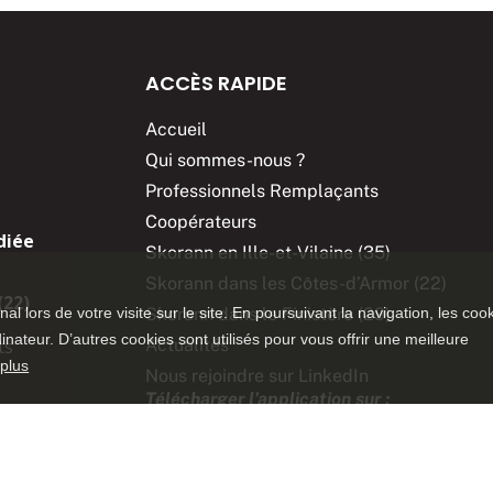
ACCÈS RAPIDE
Accueil
Qui sommes-nous ?
Professionnels Remplaçants
Coopérateurs
diée
Skorann en Ille-et-Vilaine (35)
Skorann dans les Côtes-d’Armor (22)
(22)
inal lors de votre visite sur le site. En poursuivant la navigation, les coo
Skorann dans le Finistère (29)
ateur. D’autres cookies sont utilisés pour vous offrir une meilleure
ts
Actualités
 plus
Nous rejoindre sur LinkedIn
Télécharger l’application sur :
App Store
Google Play