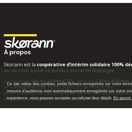
À propos
Skorann est la
coopérative d’intérim solidaire 100% dé
au secteur social et médico-social en Bretagne
.
Présents en
Ille-et-Vilaine (35)
, dans les
Côtes-d’Armor 
Ce site utilise des cookies, petits fichiers enregistrés sur votre term
et le
Finistère (29)
, nous créons du lien entre des
mesure d’audience sont automatiquement enregistrés sur votre ordin
professionnels de l’accompagnement et des établissemen
engagés. L’efficacité du recrutement, l’éthique en plus.
expérience, vous pouvez accepter ou refuser leur dépôt.
En savoir