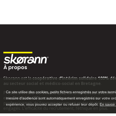
À propos
Skorann est la
coopérative d’intérim solidaire 100% dé
au secteur social et médico-social en Bretagne
.
Ce site utilise des cookies, petits fichiers enregistrés sur votre term
Présents en
Ille-et-Vilaine (35)
, dans les
Côtes-d’Armor 
et le
Finistère (29)
, nous créons du lien entre des
mesure d’audience sont automatiquement enregistrés sur votre ordin
professionnels de l’accompagnement et des établissemen
expérience, vous pouvez accepter ou refuser leur dépôt.
En savoir
engagés. L’efficacité du recrutement, l’éthique en plus.