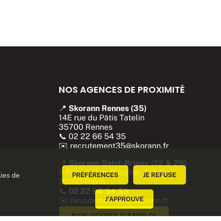
NOS AGENCES DE PROXIMITÉ
📍
Skorann Rennes (35)
14E rue du Pâtis Tatelin
35700 Rennes
📞
02 22 66 54 35
✉️
recrutement35@skorann.fr
📍
Skorann Saint-Brieuc (22 & 29)
9 Rue Hélène Boucher, Cybèle 1
kies de
PRÉFÉRENCES
JE REFUSE
22190 Plérin
📞
02 22 66 54 35
J'APPROUVE
✉️
recrutement22@skorann.fr
NOS OFFRES D'EMPLOI