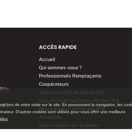
ACCÈS RAPIDE
Accueil
Qui sommes-nous ?
Professionnels Remplaçants
Coopérateurs
diée
Skorann en Ille-et-Vilaine (35)
Skorann dans les Côtes-d’Armor (22)
inal lors de votre visite sur le site. En poursuivant la navigation, les coo
(22)
Skorann dans le Finistère (29)
ateur. D’autres cookies sont utilisés pour vous offrir une meilleure
ts
Actualités
 plus
Nous rejoindre sur LinkedIn
Télécharger l’application sur :