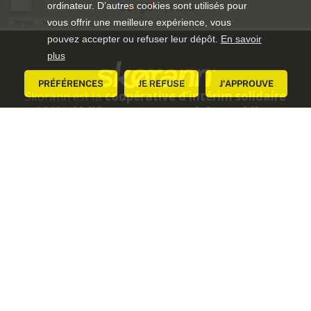
ordinateur. D’autres cookies sont utilisés pour
vous offrir une meilleure expérience, vous
pouvez accepter ou refuser leur dépôt.
En savoir
plus
PRÉFÉRENCES
JE REFUSE
J'APPROUVE
Skorann est la
coopérative d’intérim solidaire
100% dédiée au secteur social et médico-
social en Bretagne
.
Présents en
Ille-et-Vilaine (35)
, dans les
Côtes-
d’Armor (22)
et le
Finistère (29)
, nous créons du
lien entre des professionnels de
l’accompagnement et des établissements
engagés. L’efficacité du recrutement, l’éthique en
plus.
NOS AGENCES DE PROXIMITÉ
📍
Skorann Rennes (35)
14E rue du Pâtis Tatelin