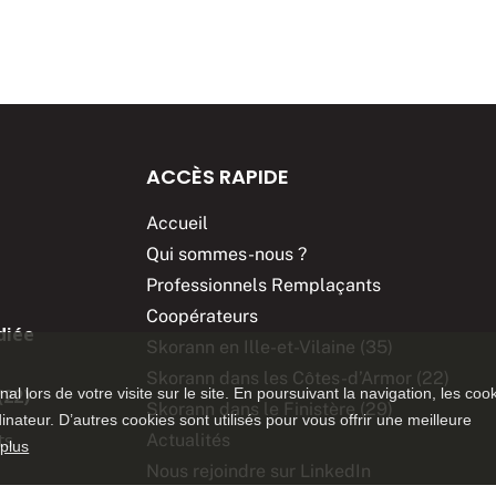
ACCÈS RAPIDE
Accueil
Qui sommes-nous ?
Professionnels Remplaçants
Coopérateurs
diée
Skorann en Ille-et-Vilaine (35)
Skorann dans les Côtes-d’Armor (22)
inal lors de votre visite sur le site. En poursuivant la navigation, les coo
(22)
Skorann dans le Finistère (29)
ateur. D’autres cookies sont utilisés pour vous offrir une meilleure
ts
Actualités
 plus
Nous rejoindre sur LinkedIn
Télécharger l’application sur :