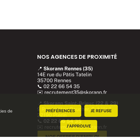
NOS AGENCES DE PROXIMITÉ
📍
Skorann Rennes (35)
14E rue du Pâtis Tatelin
35700 Rennes
📞
02 22 66 54 35
✉️
recrutement35@skorann.fr
📍
Skorann Saint-Brieuc (22 & 29)
9 Rue Hélène Boucher, Cybèle 1
kies de
PRÉFÉRENCES
JE REFUSE
22190 Plérin
📞
02 22 66 54 35
J'APPROUVE
✉️
recrutement22@skorann.fr
NOS OFFRES D'EMPLOI