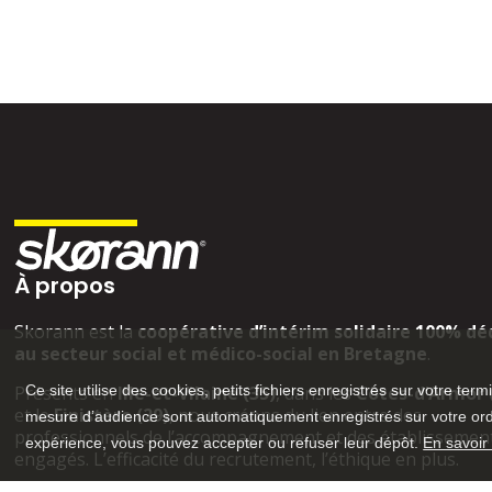
À propos
Skorann est la
coopérative d’intérim solidaire 100% dé
au secteur social et médico-social en Bretagne
.
Ce site utilise des cookies, petits fichiers enregistrés sur votre term
Présents en
Ille-et-Vilaine (35)
, dans les
Côtes-d’Armor 
et le
Finistère (29)
, nous créons du lien entre des
mesure d’audience sont automatiquement enregistrés sur votre ordin
professionnels de l’accompagnement et des établissemen
expérience, vous pouvez accepter ou refuser leur dépôt.
En savoir
engagés. L’efficacité du recrutement, l’éthique en plus.