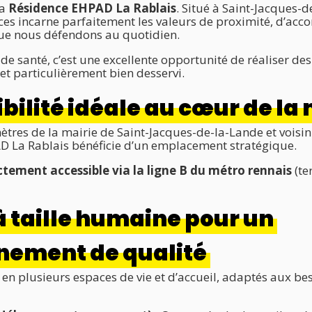
la
Résidence EHPAD La Rablais
. Situé à Saint-Jacques-d
ces incarne parfaitement les valeurs de proximité, d’a
ue nous défendons au quotidien.
de santé, c’est une excellente opportunité de réaliser de
 et particulièrement bien desservi.
bilité idéale au cœur de la
ètres de la mairie de Saint-Jacques-de-la-Lande et voisi
AD La Rablais bénéficie d’un emplacement stratégique.
ctement accessible via la ligne B du métro rennais
(te
à taille humaine pour un
ement de qualité
e en plusieurs espaces de vie et d’accueil, adaptés aux be