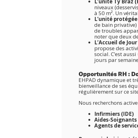
L’unité Ty Braz
niveaux (desservi
à 50 m². Un vérita
L’unité protégée
de bain privative
de troubles appare
noter que deux de
L’Accueil de Jour 
propose des activi
social. C’est auss
jours par semaine
Opportunités RH : Do
EHPAD dynamique et très 
bienveillance de ses éq
régulièrement sur ce site
Nous recherchons activem
Infirmiers (IDE)
Aides-Soignants 
Agents de servic