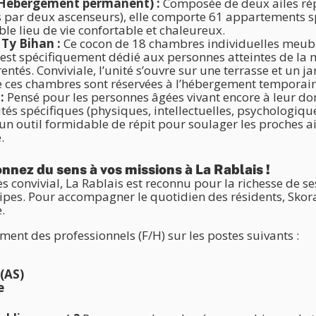
 (Hébergement permanent) :
Composée de deux ailes rép
s par deux ascenseurs), elle comporte 61 appartements s
ble lieu de vie confortable et chaleureux.
 Ty Bihan :
Ce cocon de 18 chambres individuelles meublé
) est spécifiquement dédié aux personnes atteintes de la
ntés. Conviviale, l’unité s’ouvre sur une terrasse et un jar
 ces chambres sont réservées à l’hébergement temporair
:
Pensé pour les personnes âgées vivant encore à leur dom
tés spécifiques (physiques, intellectuelles, psychologique
i un outil formidable de répit pour soulager les proches 
.
nnez du sens à vos missions à La Rablais !
convivial, La Rablais est reconnu pour la richesse de se
uipes. Pour accompagner le quotidien des résidents, Skor
.
ent des professionnels (F/H) sur les postes suivants :
(AS)
e