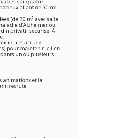
arties sur quatre
pacieux allant de 30 m²
es (de 20 m² avec salle
 maladie d’Alzheimer ou
din privatif sécurisé. À
e.
icile, cet accueil
s) pour maintenir le lien
aidants un ou plusieurs
s animations et la
ann recrute