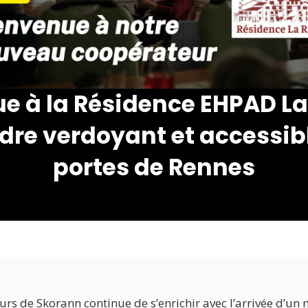
e à la Résidence EHPAD La 
dre verdoyant et accessib
portes de Rennes
rs de Skorann continue de s’enrichir avec l’arrivée d’un