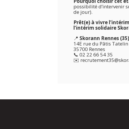
Pourquoi choisir cet é
possibilité d’intervenir 
de jour).
Prêt(e) à vivre l’intér
l’intérim solidaire Sk
📍
Skorann Rennes (35
14E rue du Pâtis Tatelin
35700 Rennes
📞
02 22 66 54 35
✉️
recrutement35@skora