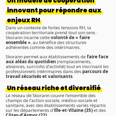
Un modèle de coopération
innovant pour répondre aux
enjeux RH
Dans un contexte de fortes tensions RH, la
coopération territoriale prend tout son sens :
Skorann incarne cette
volonté de « faire
ensemble »
, au bénéfice des structures
adhérentes comme des intérimaires.
Skorann permet aux établissements de
faire face
aux aléas du quotidien
(remplacements,
absences, surcroîts d’activité) tout en inscrivant les
professionnels intérimaires dans des
parcours de
travail sécurisés et valorisants
.
Un réseau riche et diversifié
Le réseau de Skorann couvre l’ensemble des
champs de l’action sociale, médico-sociale et
sanitaire, avec des établissements variés répartis
sur les départements d’
Ille-et-Vilaine (35)
et des
Côtes-d’Armor (22)
.